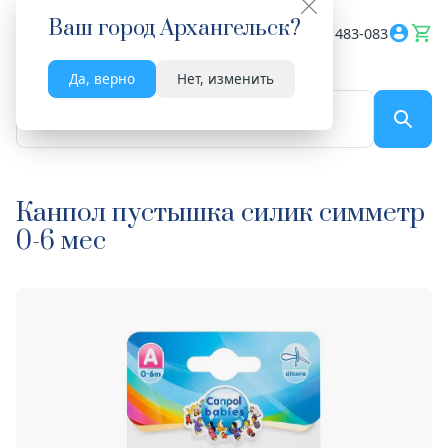
Ваш город
Архангельск
?
Весь сайт
8182 483-083
Да, верно
Нет, изменить
По названию...
Канпол пустышка силик симметр
0-6 мес