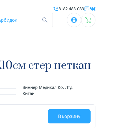
8182 483-083
Арбидол
10см стер неткан
Виннер Медикал Ко. Лтд.
Китай
В корзину