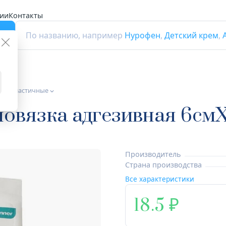
ии
Контакты
г
По названию, например
Нурофен
,
Детский крем
,
нты эластичные
овязка адгезивная 6смX
Производитель
Страна производства
Все характеристики
18.5