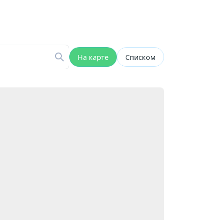
На карте
Списком