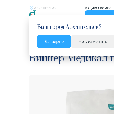
Архангельск
Акции
О компан
Катало
Ваш город
Архангельск
?
Да, верно
Нет, изменить
Главная
Каталог
Медицинские изделия
Би
Виннер Медикал п