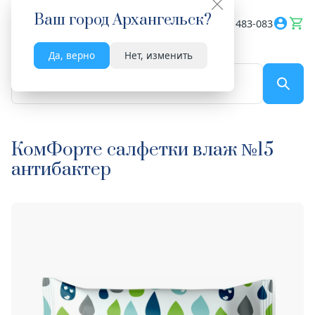
Ваш город
Архангельск
?
Весь сайт
8182 483-083
Да, верно
Нет, изменить
По названию...
КомФорте салфетки влаж №15
антибактер