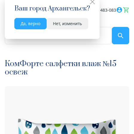
Ваш город
Архангельск
?
Весь сайт
8182 483-083
Да, верно
Нет, изменить
По названию...
КомФорте салфетки влаж №15
освеж