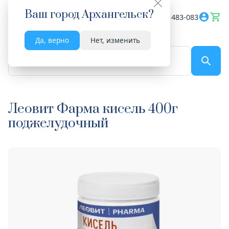
Ваш город
Архангельск
?
Весь сайт
8182 483-083
Да, верно
Нет, изменить
По названию...
Леовит Фарма кисель 400г
поджелудочный