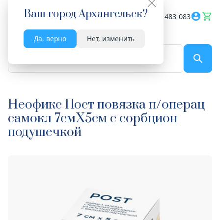
Ваш город
Архангельск
?
Весь сайт
8182 483-083
Да, верно
Нет, изменить
По названию...
Неофикс Пост повязка п/операц
самокл 7смX5см с сорбцион
подушечкой