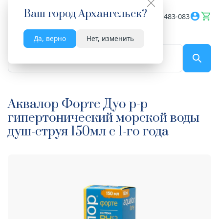
Ваш город
Архангельск
?
Весь сайт
8182 483-083
Да, верно
Нет, изменить
По названию...
Аквалор Форте Дуо р-р
гипертонический морской воды
душ-струя 150мл с 1-го года