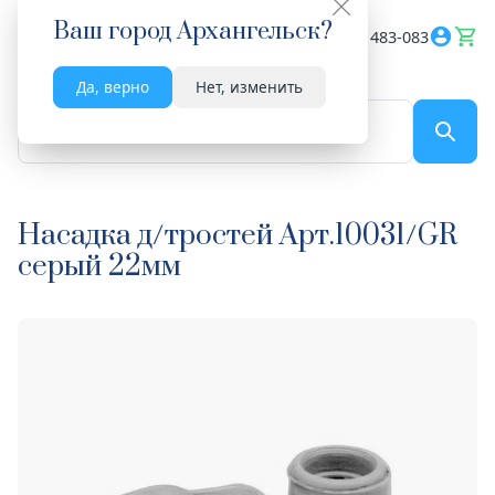
Ваш город
Архангельск
?
Весь сайт
8182 483-083
Да, верно
Нет, изменить
По названию...
Насадка д/тростей Арт.10031/GR
серый 22мм