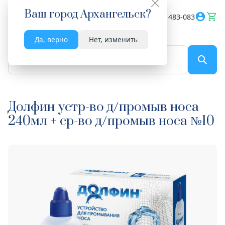
Ваш город
Архангельск
?
Весь сайт
8182 483-083
Да, верно
Нет, изменить
По названию...
Долфин устр-во д/промыв носа
240мл + ср-во д/промыв носа №10