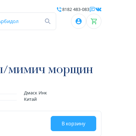
8182 483-083
Арбидол
 п/мимич морщин
Дмаск Инк
Китай
В корзину