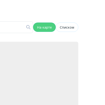
На карте
Списком