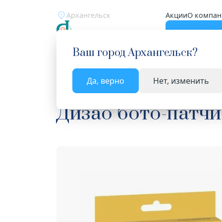
Архангельск
Акции
О компан
Катало
Ваш город
Архангельск
?
Да, верно
Нет, изменить
Главная
Каталог
Косметика
Маски и патчи 
Дизао бото-патчи