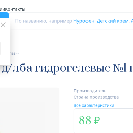
ии
Контакты
г
По названию, например
Нурофен
,
Детский крем
,
для глаз
 д/лба гидрогелевые №1
Производитель
Страна производства
Все характеристики
88