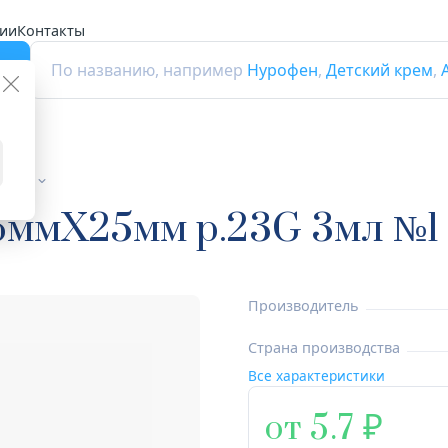
ии
Контакты
г
По названию, например
Нурофен
,
Детский крем
,
рицы
ммX25мм р.23G 3мл №1 3
Производитель
Страна производства
Все характеристики
от 5.7