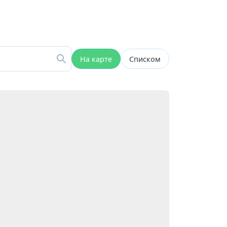
На карте
Списком