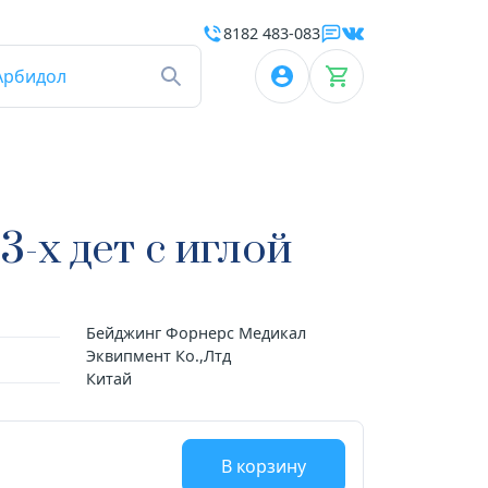
8182 483-083
Арбидол
-х дет с иглой
Бейджинг Форнерс Медикал
Эквипмент Ко.,Лтд
Китай
В корзину