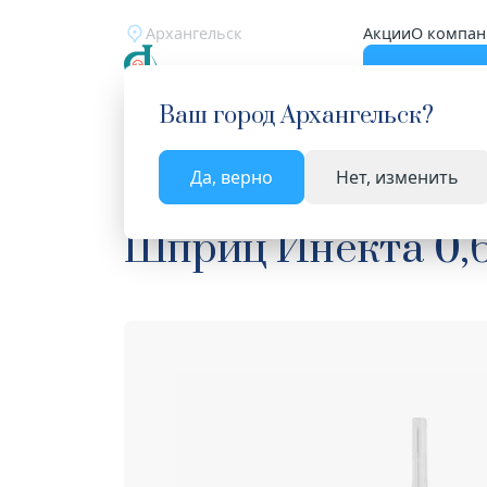
Архангельск
Акции
О компан
Катало
Ваш город
Архангельск
?
Да, верно
Нет, изменить
Главная
Каталог
Медицинские изделия
Шп
Шприц Инекта 0,6