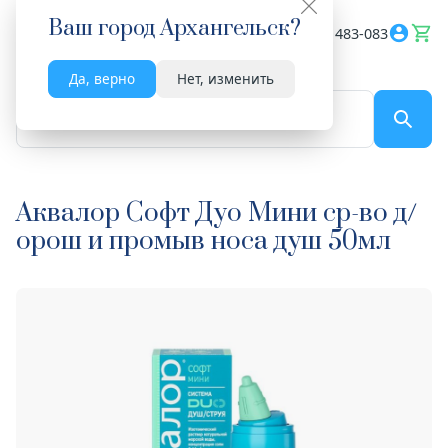
Ваш город
Архангельск
?
Весь сайт
8182 483-083
Да, верно
Нет, изменить
По названию...
Аквалор Софт Дуо Мини ср-во д/
орош и промыв носа душ 50мл