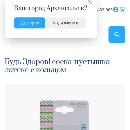
Ваш город
Архангельск
?
Весь сайт
8182 483-083
Да, верно
Нет, изменить
По названию...
Будь Здоров! соска-пустышка
латекс с кольцом