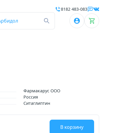
8182 483-083
Арбидол
Фармакарус ООО
Россия
Ситаглиптин
В корзину