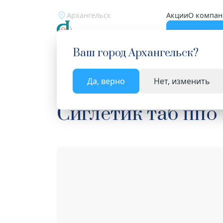
Архангельск
Акции
О компан
Катало
Ваш город
Архангельск
?
Да, верно
Нет, изменить
Главная
Каталог
Лекарства и БАД
Средств
Сиглетик таб ппо