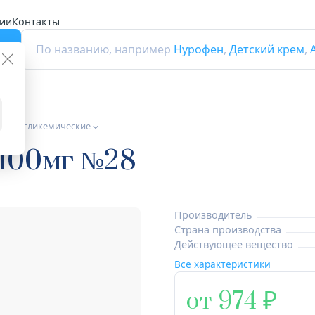
ии
Контакты
г
По названию, например
Нурофен
,
Детский крем
,
а гипогликемические
 100мг №28
Производитель
Страна производства
Действующее вещество
Все характеристики
от 974