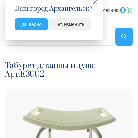
Ваш город
Архангельск
?
Весь сайт
8182 483-083
Да, верно
Нет, изменить
По названию...
Табурет д/ванны и душа
Арт.E3002