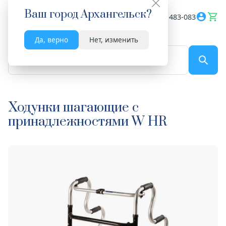
Ваш город
Архангельск
?
Весь сайт
8182 483-083
Да, верно
Нет, изменить
По названию...
Ходунки шагающие с
принадлежностями W HR