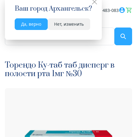
Ваш город
Архангельск
?
Весь сайт
8182 483-083
Да, верно
Нет, изменить
По названию...
Торендо Ку-таб таб дисперг в
полости рта 1мг №30