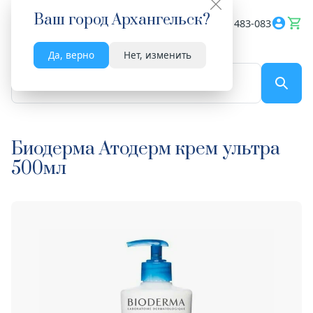
Ваш город
Архангельск
?
Весь сайт
8182 483-083
Да, верно
Нет, изменить
По названию...
Биодерма Атодерм крем ультра
500мл