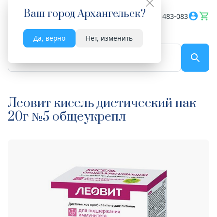
Ваш город
Архангельск
?
Весь сайт
8182 483-083
Да, верно
Нет, изменить
По названию...
Леовит кисель диетический пак
20г №5 общеукрепл