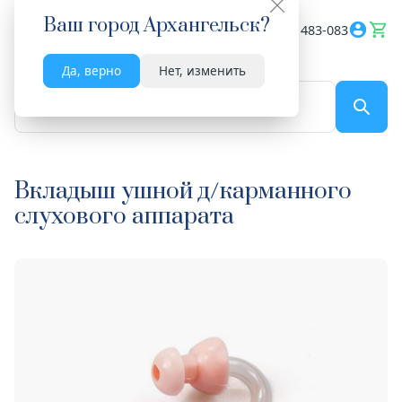
Ваш город
Архангельск
?
Весь сайт
8182 483-083
Да, верно
Нет, изменить
По названию...
Вкладыш ушной д/карманного
слухового аппарата