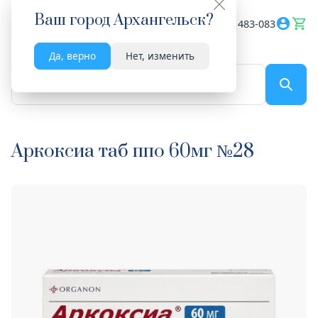
Ваш город
Архангельск
?
Весь сайт
8182 483-083
Да, верно
Нет, изменить
По названию...
Аркоксиа таб ппо 60мг №28