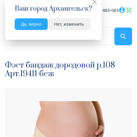
Ваш город
Архангельск
?
Весь сайт
8182 483-083
Да, верно
Нет, изменить
По названию...
Фэст бандаж дородовой р.108
Арт.19411 беж