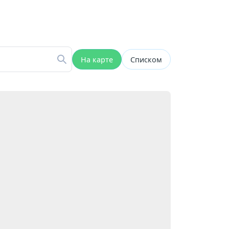
На карте
Списком