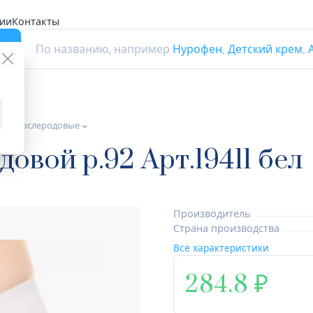
ии
Контакты
г
По названию, например
Нурофен
,
Детский крем
,
до и послеродовые
овой р.92 Арт.19411 бел
Производитель
Страна производства
Все характеристики
284.8