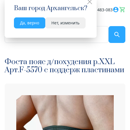
Ваш город
Архангельск
?
Весь сайт
8182 483-083
Да, верно
Нет, изменить
По названию...
Фоста пояс д/похудения р.XXL
Арт.F-5570 с поддерж пластинами