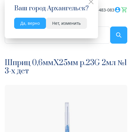
Ваш город
Архангельск
?
Весь сайт
8182 483-083
Да, верно
Нет, изменить
По названию...
Шприц 0,6ммX25мм р.23G 2мл №1
3-х дет