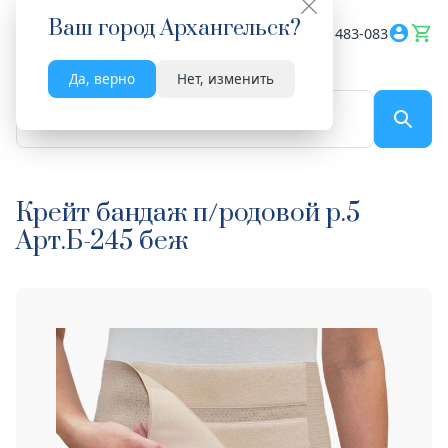
Ваш город
Архангельск
?
Весь сайт
8182 483-083
Да, верно
Нет, изменить
По названию...
Крейт бандаж п/родовой р.5
Арт.Б-245 беж