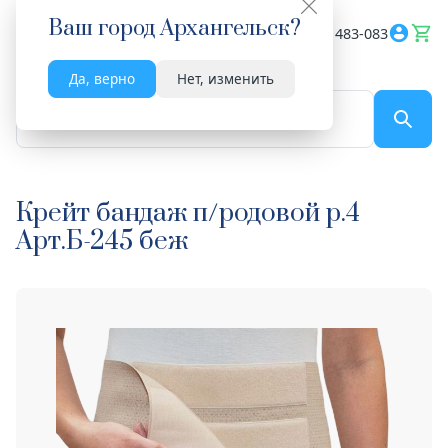
Ваш город
Архангельск
?
Весь сайт
8182 483-083
Да, верно
Нет, изменить
По названию...
Крейт бандаж п/родовой р.4
Арт.Б-245 беж