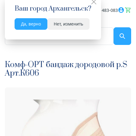
Ваш город
Архангельск
?
Весь сайт
8182 483-083
Да, верно
Нет, изменить
По названию...
Комф-ОРТ бандаж дородовой р.S
Арт.К606