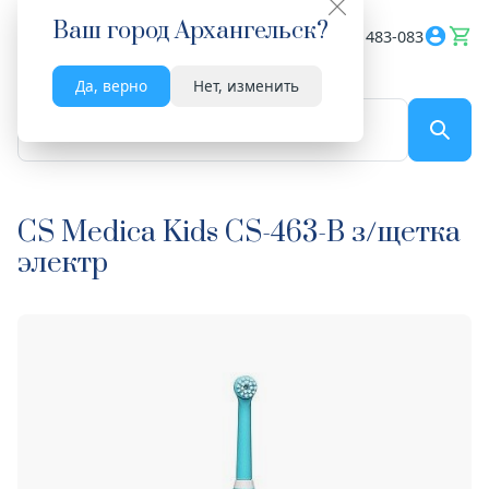
Ваш город
Архангельск
?
Весь сайт
8182 483-083
Да, верно
Нет, изменить
По названию...
CS Medica Kids CS-463-В з/щетка
электр