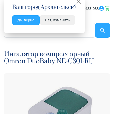
Ваш город
Архангельск
?
Весь сайт
8182 483-083
Да, верно
Нет, изменить
По названию...
Ингалятор компрессорный
Omron DuoBaby NE-C301-RU