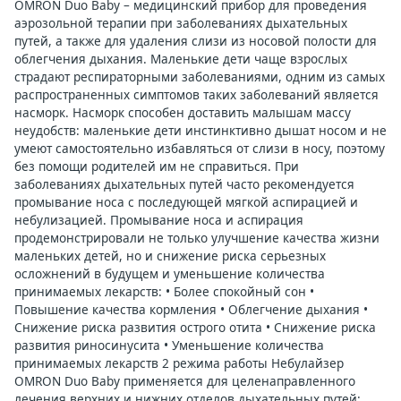
OMRON Duo Baby – медицинский прибор для проведения
аэрозольной терапии при заболеваниях дыхательных
путей, а также для удаления слизи из носовой полости для
облегчения дыхания. Маленькие дети чаще взрослых
страдают респираторными заболеваниями, одним из самых
распространенных симптомов таких заболеваний является
насморк. Насморк способен доставить малышам массу
неудобств: маленькие дети инстинктивно дышат носом и не
умеют самостоятельно избавляться от слизи в носу, поэтому
без помощи родителей им не справиться. При
заболеваниях дыхательных путей часто рекомендуется
промывание носа с последующей мягкой аспирацией и
небулизацией. Промывание носа и аспирация
продемонстрировали не только улучшение качества жизни
маленьких детей, но и снижение риска серьезных
осложнений в будущем и уменьшение количества
принимаемых лекарств: • Более спокойный сон •
Повышение качества кормления • Облегчение дыхания •
Снижение риска развития острого отита • Снижение риска
развития риносинусита • Уменьшение количества
принимаемых лекарств 2 режима работы Небулайзер
OMRON Duo Baby применяется для целенаправленного
лечения верхних и нижних отделов дыхательных путей: