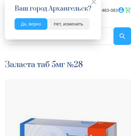
Ваш город
Архангельск
?
Весь сайт
8182 483-083
Да, верно
Нет, изменить
По названию...
Заласта таб 5мг №28