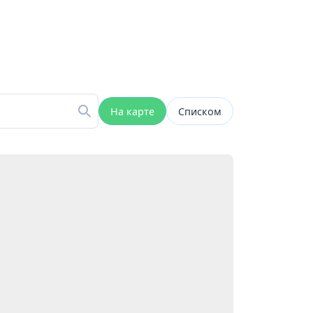
На карте
Списком