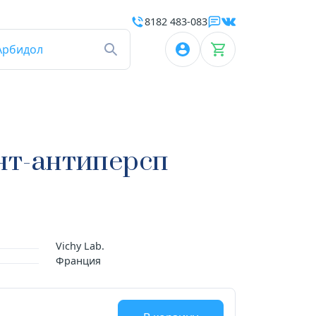
8182 483-083
Арбидол
нт-антиперсп
Vichy Lab.
Франция