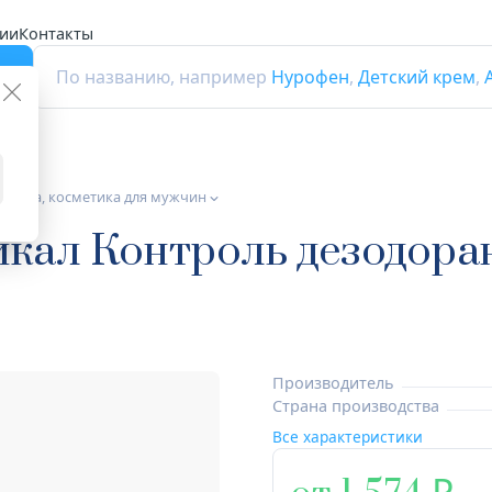
ии
Контакты
г
По названию, например
Нурофен
,
Детский крем
,
етика, косметика для мужчин
кал Контроль дезодора
Производитель
Страна производства
Все характеристики