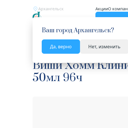
Архангельск
Акции
О компан
Катало
Ваш город
Архангельск
?
Да, верно
Нет, изменить
Главная
Каталог
Косметика
Лечебная косм
Виши Хомм Клини
50мл 96ч