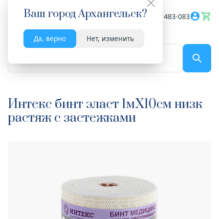
Ваш город
Архангельск
?
Весь сайт
8182 483-083
Да, верно
Нет, изменить
По названию...
Интекс бинт эласт 1мX10см низк
растяж с застежками