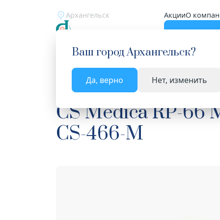
Архангельск
Акции
О компан
Катало
Ваш город
Архангельск
?
Да, верно
Нет, изменить
Главная
Каталог
Уход за полостью рта
Ком
CS Medica RP-66 
CS-466-M