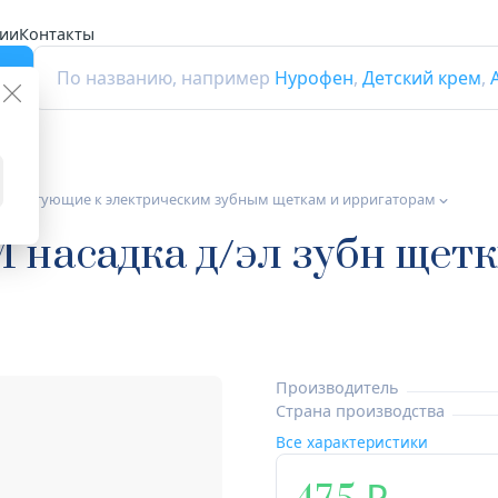
ии
Контакты
г
По названию, например
Нурофен
,
Детский крем
,
плектующие к электрическим зубным щеткам и ирригаторам
M насадка д/эл зубн щет
Производитель
Страна производства
Все характеристики