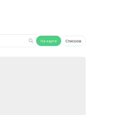
На карте
Списком