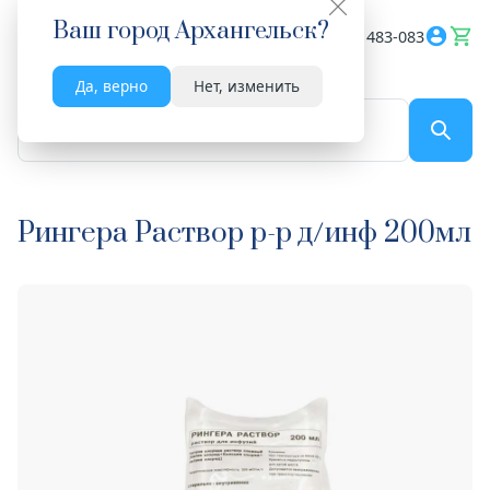
Ваш город
Архангельск
?
Весь сайт
8182 483-083
Да, верно
Нет, изменить
По названию...
Рингера Раствор р-р д/инф 200мл