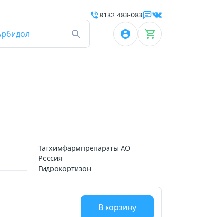
8182 483-083
Арбидол
Татхимфармпрепараты АО
Россия
Гидрокортизон
В корзину