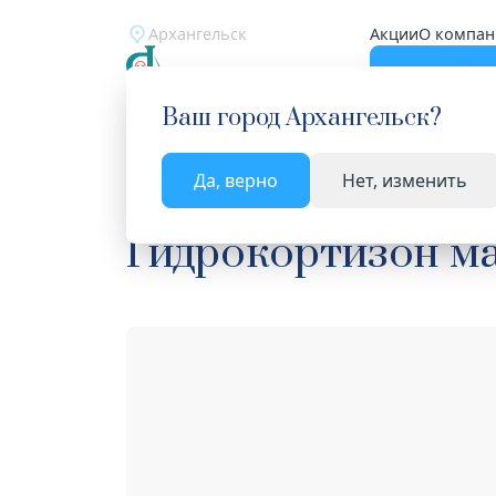
Архангельск
Акции
О компан
Катало
Ваш город
Архангельск
?
Да, верно
Нет, изменить
Главная
Каталог
Лекарства и БАД
Средства
Гидрокортизон ма