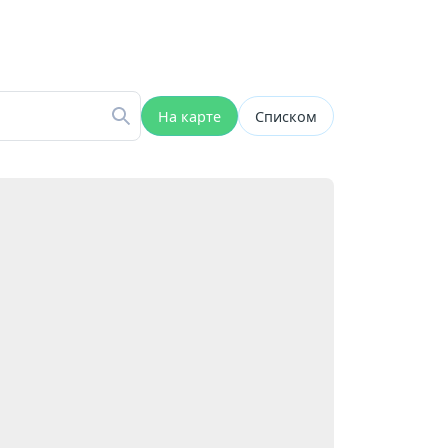
На карте
Списком