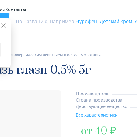
ии
Контакты
г
По названию, например
Нурофен
,
Детский крем
,
 с антиаллергическим действием в офтальмологии
зь глазн 0,5% 5г
Производитель
Страна производства
Действующее вещество
Все характеристики
от 40