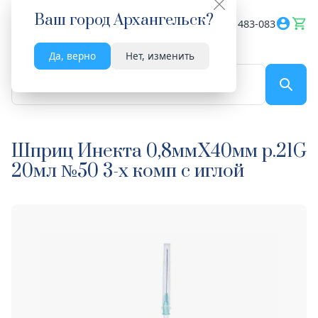
Ваш город
Архангельск
?
Весь сайт
8182 483-083
Да, верно
Нет, изменить
По названию...
Шприц Инекта 0,8ммX40мм р.21G
20мл №50 3-х комп с иглой