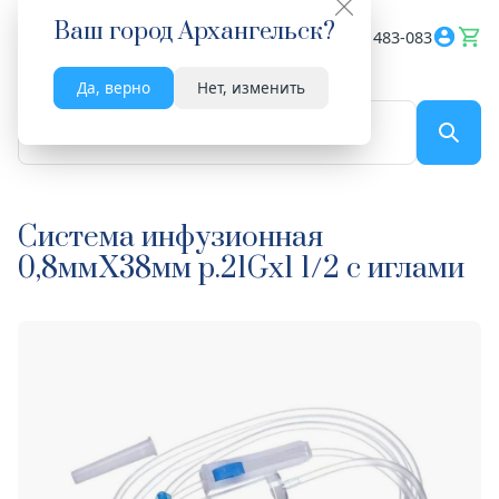
Ваш город
Архангельск
?
Весь сайт
8182 483-083
Да, верно
Нет, изменить
По названию...
Система инфузионная
0,8ммX38мм р.21Gх1 1/2 с иглами