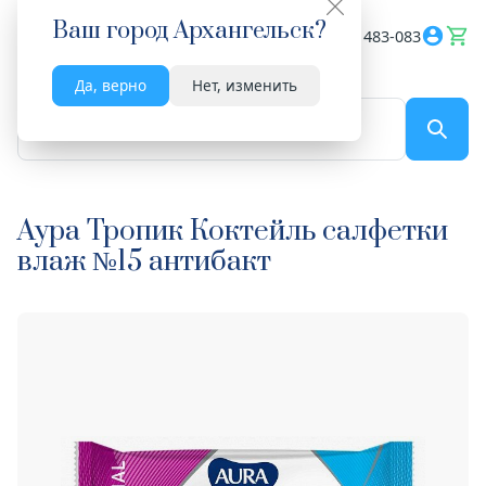
Ваш город
Архангельск
?
Весь сайт
8182 483-083
Да, верно
Нет, изменить
По названию...
Аура Тропик Коктейль салфетки
влаж №15 антибакт