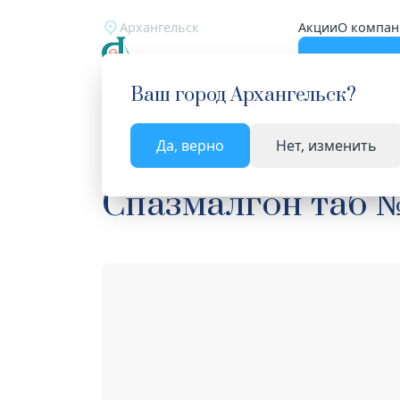
Архангельск
Акции
О компан
Катало
Ваш город
Архангельск
?
Да, верно
Нет, изменить
Главная
Каталог
Лекарства и БАД
Анальге
Спазмалгон таб 