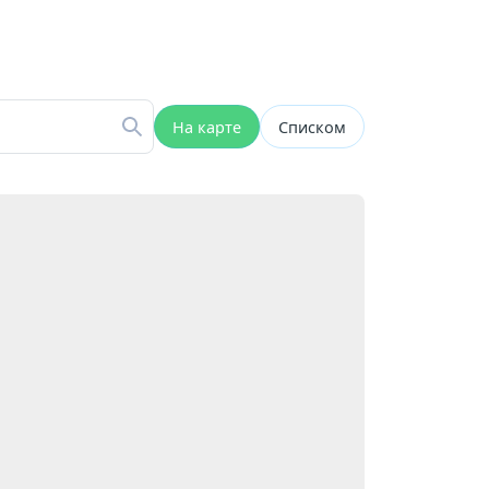
На карте
Списком