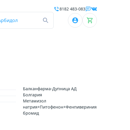
8182 483-083
Арбидол
Балканфарма-Дупница АД
Болгария
Метамизол
натрия+Питофенон+Фенпивериния
бромид