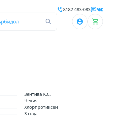
8182 483-083
Арбидол
Зентива К.С.
Чехия
Хлорпротиксен
3 года