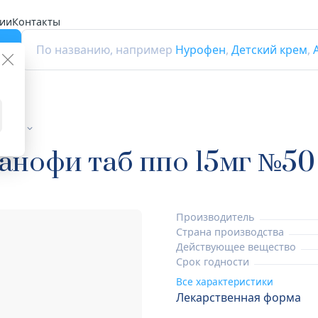
ии
Контакты
г
По названию, например
Нурофен
,
Детский крем
,
птики
анофи таб ппо 15мг №50
Производитель
Страна производства
Действующее вещество
Срок годности
Все характеристики
Лекарственная форма