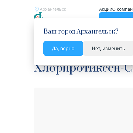
Архангельск
Акции
О компан
Катало
Ваш город
Архангельск
?
Да, верно
Нет, изменить
Главная
Каталог
Лекарства и БАД
Нейроле
Хлорпротиксен-С