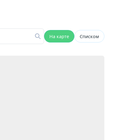
На карте
Списком