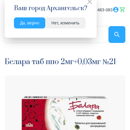
Ваш город
Архангельск
?
Весь сайт
8182 483-083
Да, верно
Нет, изменить
По названию...
Белара таб ппо 2мг+0,03мг №21