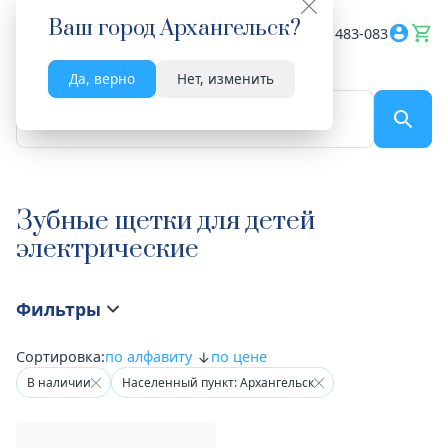
Ваш город
Архангельск
?
Весь сайт
8182 483-083
Да, верно
Нет, изменить
По названию...
Зубные щетки для детей
электрические
Фильтры
Сортировка:
по алфавиту
по цене
В наличии
Населенный пункт: Архангельск