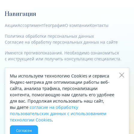
Навигация
Акции
Ассортимент
География
О компании
Контакты
Политика обработки персональных данных
Согласие на обработку персональных данных на сайте
Имеются противопоказания. Необходимо ознакомиться
с инструкцией или получить консультацию специалиста.
© 2023—2026 Все права защищены.
Мы используем технологию Cookies и сервиса
Яндекс-метрика для оптимизации работы веб-
Адрес
сайта, анализа трафика, персонализации
Архангельск, ул. Папанина, д. 19 (вход в здание со стороны
контента, помогающую нам сделать его удобнее
автоцентра «Тойота»)
для вас. Продолжая использовать наш сайт,
вы даете
согласие на обработку
Приемная Генерального директора
пользовательских данных с использованием
Телефон
+7 (8182) 63-60-31
технологии Cookies
.
Факс
+7 (8182) 68-66-71
Согласен
Эл. почта
office@aptekaf.ru