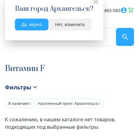
Ваш город
Архангельск
?
Весь сайт
8182 483-083
Да, верно
Нет, изменить
По названию...
Витамин F
Фильтры
В наличии
Населенный пункт: Архангельск
К сожалению, в нашем каталоге нет товаров,
подходящих под выбранные фильтры.