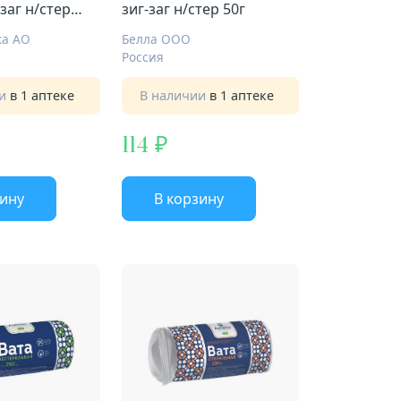
заг н/стер
зиг-заг н/стер 50г
ка АО
Белла ООО
Россия
ии
в 1 аптеке
В наличии
в 1 аптеке
114
зину
В корзину