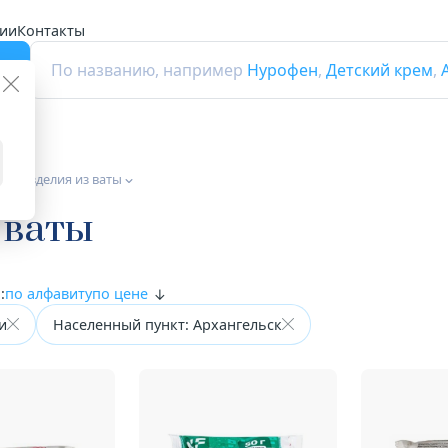
ии
Контакты
г
По названию, например
Нурофен
,
Детский крем
,
а и изделия из ваты
 ваты
:
по алфавиту
по цене
и
Населенный пункт: Архангельск