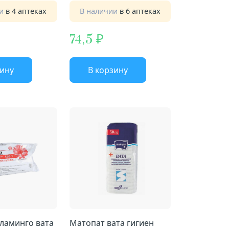
ии
в 4 аптеках
В наличии
в 6 аптеках
74,5
зину
В корзину
ламинго вата
Матопат вата гигиен