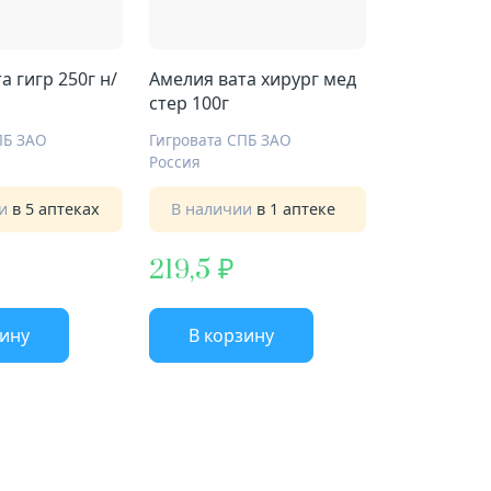
а гигр 250г н/
Амелия вата хирург мед
стер 100г
ПБ ЗАО
Гигровата СПБ ЗАО
Россия
ии
в 5 аптеках
В наличии
в 1 аптеке
219,5
зину
В корзину