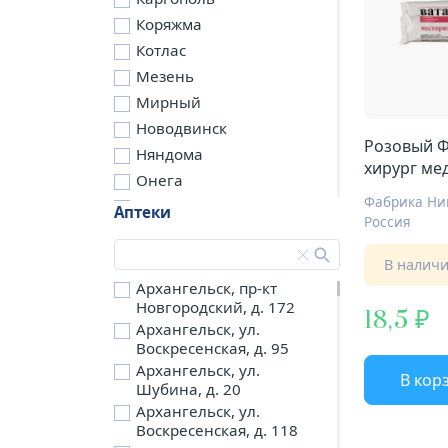
Коряжма
Котлас
Мезень
Мирный
Новодвинск
Розовый Ф
Няндома
хирург мед
Онега
Фабрика Ни
Северодвинск
Аптеки
Россия
Сольвычегодск
Шенкурск
В налич
д. Бережная
Архангельск, пр-кт
Новгородский, д. 172
д. Петариха
18,5
Архангельск, ул.
д. Согра
Воскресенская, д. 95
п. Березник
Архангельск, ул.
В кор
п. Боброво
Шубина, д. 20
Архангельск, ул.
п. Вычегодский
Воскресенская, д. 118
п. Двинской,