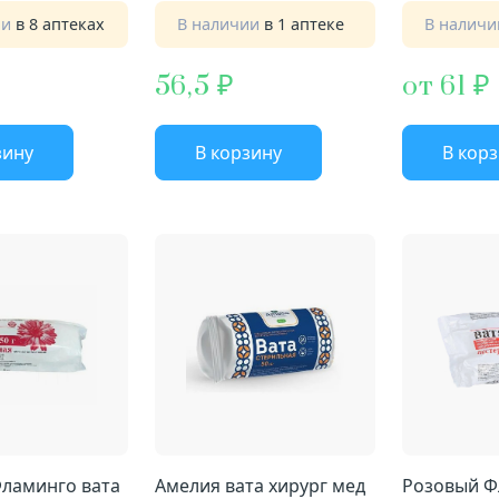
ии
в 8 аптеках
В наличии
в 1 аптеке
В налич
56,5
от 61
зину
В корзину
В кор
ламинго вата
Амелия вата хирург мед
Розовый Ф