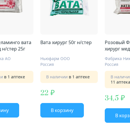
ламинго вата
Вата хирург 50г н/стер
Розовый Ф
 н/стер 25г
хирург мед
ка АО
Ньюфарм ООО
Фабрика Ни
Россия
Россия
ии
в 1 аптеке
В наличии
в 1 аптеке
В налич
11 аптек
22
34,5
зину
В корзину
В кор