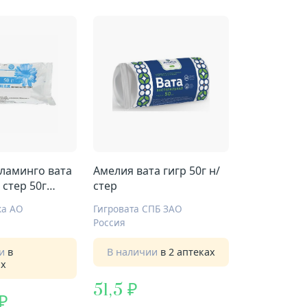
ламинго вата
Амелия вата гигр 50г н/
 стер 50г
стер
ка АО
Гигровата СПБ ЗАО
Россия
ии
в
В наличии
в 2 аптеках
ах
51,5