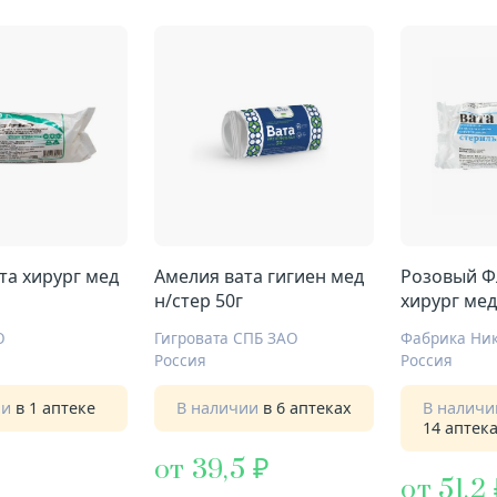
та хирург мед
Амелия вата гигиен мед
Розовый Ф
н/стер 50г
хирург мед
стерил
О
Гигровата СПБ ЗАО
Фабрика Ни
Россия
Россия
ии
в 1 аптеке
В наличии
в 6 аптеках
В налич
14 аптек
от 39,5
от 51,2