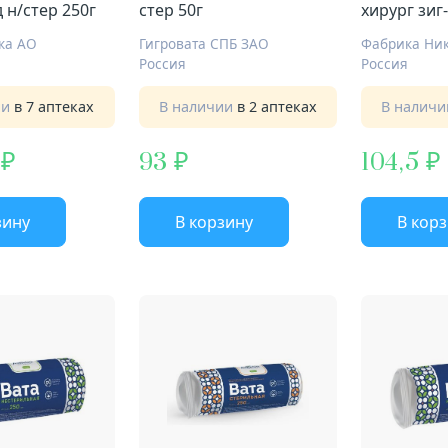
 н/стер 250г
стер 50г
хирург зиг-
100г
ка АО
Гигровата СПБ ЗАО
Фабрика Ни
Россия
Россия
ии
в 7 аптеках
В наличии
в 2 аптеках
В налич
93
104,5
зину
В корзину
В кор