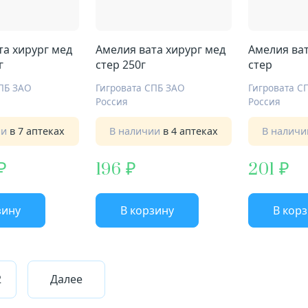
та хирург мед
Амелия вата хирург мед
Амелия ват
г
стер 250г
стер
СПБ ЗАО
Гигровата СПБ ЗАО
Гигровата С
Россия
Россия
ии
в 7 аптеках
В наличии
в 4 аптеках
В налич
196
201
зину
В корзину
В кор
2
Далее