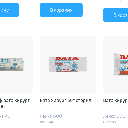
зину
В корзину
В кор
ф вата хирург
Вата хирург 50г стерил
00г
ка АО
Лейко ООО
Лейко ООО
Россия
Россия