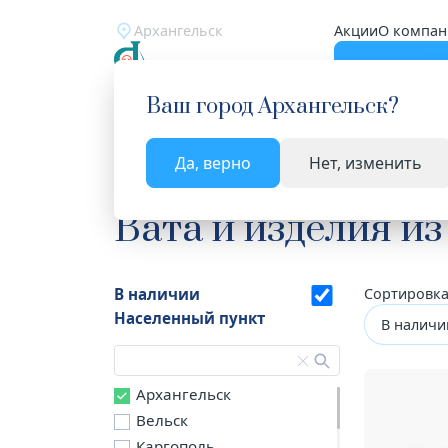
Архангельск
Акции
О компан
Катало
Ваш город
Архангельск
?
Да, верно
Нет, изменить
Главная
Каталог
Медицинские изделия
Ват
Вата и изделия из
В наличии
Сортировка
Населенный пункт
В наличи
Архангельск
Вельск
Каргополь