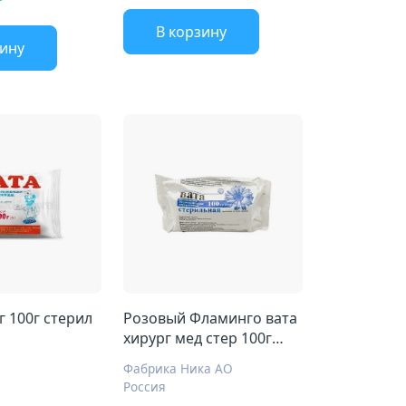
В корзину
зину
Вата хирург 100г стерил
Розовый Фламинго вата
хирург мед стер 100г
стерил
Фабрика Ника АО
Россия