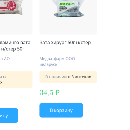
ламинго вата
Вата хирург 50г н/стер
 н/стер 50г
ка АО
Медватфарм ООО
Беларусь
ии
в
В наличии
в 3 аптеках
ах
34,5
В корзину
зину