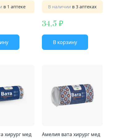
ии
в 1 аптеке
В наличии
в 3 аптеках
34,5
зину
В корзину
а хирург мед
Амелия вата хирург мед