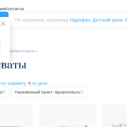
ии
Контакты
г
По названию, например
Нурофен
,
Детский крем
,
а и изделия из ваты
 ваты
:
по алфавиту
по цене
и
Населенный пункт: Архангельск