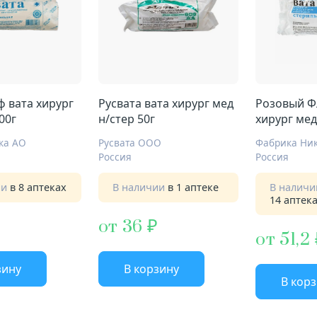
ф вата хирург
Русвата вата хирург мед
Розовый Ф
00г
н/стер 50г
хирург мед
стерил
ка АО
Русвата ООО
Фабрика Ни
Россия
Россия
ии
в 8 аптеках
В наличии
в 1 аптеке
В налич
14 аптек
от 36
от 51,2
зину
В корзину
В кор