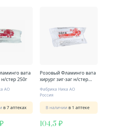
ламинго вата
Розовый Фламинго вата
 н/стер 250г
хирург зиг-заг н/стер
100г
ка АО
Фабрика Ника АО
Россия
ии
в 7 аптеках
В наличии
в 1 аптеке
104,5