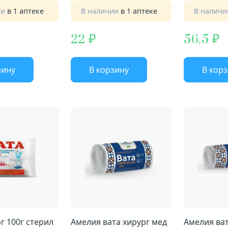
ии
в 1 аптеке
В наличии
в 1 аптеке
В налич
22
56,5
зину
В корзину
В кор
Вата хирург 100г стерил
Амелия вата хирург мед
Амелия ват