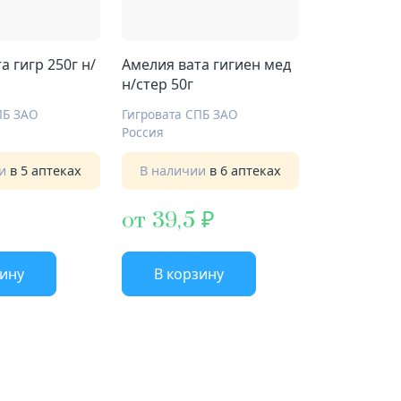
а гигр 250г н/
Амелия вата гигиен мед
н/стер 50г
ПБ ЗАО
Гигровата СПБ ЗАО
Россия
ии
в 5 аптеках
В наличии
в 6 аптеках
от 39,5
зину
В корзину