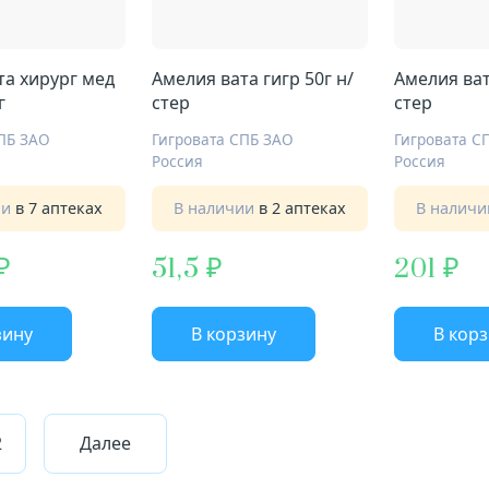
та хирург мед
Амелия вата гигр 50г н/
Амелия ват
г
стер
стер
СПБ ЗАО
Гигровата СПБ ЗАО
Гигровата С
Россия
Россия
ии
в 7 аптеках
В наличии
в 2 аптеках
В налич
51,5
201
зину
В корзину
В кор
2
Далее