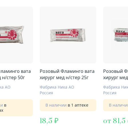
ламинго вата
Розовый Фламинго вата
Розовый Ф
 н/стер 50г
хирург мед н/стер 25г
хирург мед
ка АО
Фабрика Ника АО
Фабрика Ни
Россия
Россия
ии
в
В наличии
в 1 аптеке
В налич
ах
18,5
от 81,5