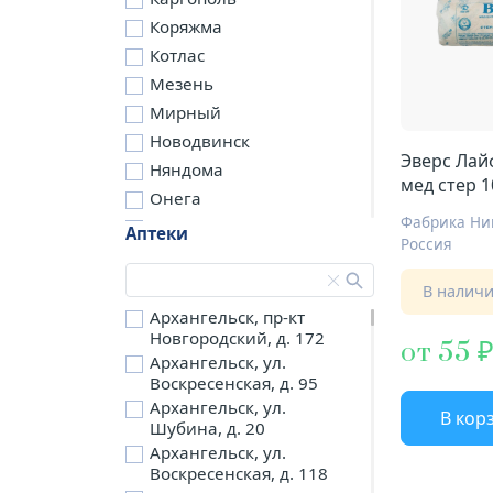
Коряжма
Котлас
Мезень
Мирный
Новодвинск
Эверс Лай
Няндома
мед стер 1
Онега
Фабрика Ни
Северодвинск
Аптеки
Россия
Сольвычегодск
Шенкурск
В налич
д. Бережная
Архангельск, пр-кт
Новгородский, д. 172
д. Петариха
от 55
Архангельск, ул.
д. Согра
Воскресенская, д. 95
п. Березник
Архангельск, ул.
В кор
п. Боброво
Шубина, д. 20
Архангельск, ул.
п. Вычегодский
Воскресенская, д. 118
п. Двинской,