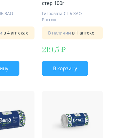
стер 100г
ПБ ЗАО
Гигровата СПБ ЗАО
Россия
ии
в 4 аптеках
В наличии
в 1 аптеке
219,5
зину
В корзину