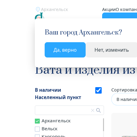
Архангельск
Акции
О компан
Катало
Ваш город
Архангельск
?
Да, верно
Нет, изменить
Главная
Каталог
Медицинские изделия
Ват
Вата и изделия из
В наличии
Сортировка
Населенный пункт
В наличи
Архангельск
Вельск
Каргополь