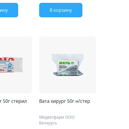
зину
В корзину
Вата хирург 50г стерил
Вата хирург 50г н/стер
Медватфарм ООО
Беларусь