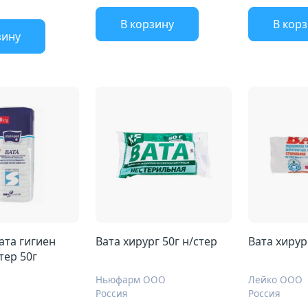
В корзину
В кор
зину
ата гигиен
Вата хирург 50г н/стер
стер 50г
Ньюфарм ООО
Лейко ООО
Россия
Россия