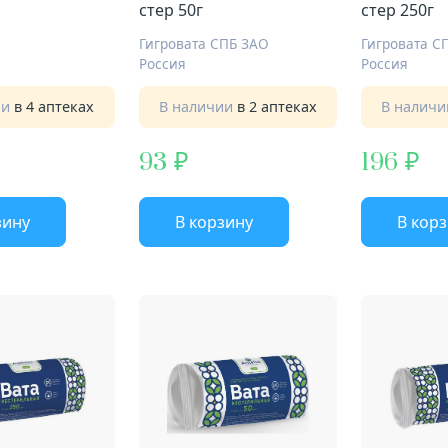
стер 50г
стер 250г
Гигровата СПБ ЗАО
Гигровата С
Россия
Россия
ии
в 4 аптеках
В наличии
в 2 аптеках
В налич
93
196
зину
В корзину
В кор