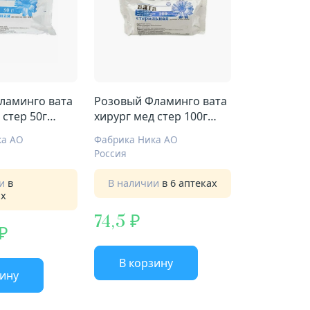
ламинго вата
Розовый Фламинго вата
 стер 50г
хирург мед стер 100г
стерил
ка АО
Фабрика Ника АО
Россия
ии
в
В наличии
в 6 аптеках
ах
74,5
В корзину
зину