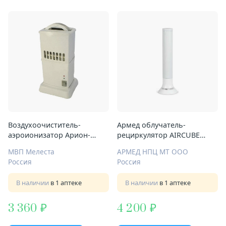
Воздухоочиститель-
Армед облучатель-
аэроионизатор Арион-
рециркулятор AIRCUBE
плюс-2 Био Р2
TOWER 115-22
МВП Мелеста
АРМЕД НПЦ МТ ООО
Россия
Россия
В наличии
в 1 аптеке
В наличии
в 1 аптеке
3 360
4 200