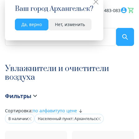
Ваш город
Архангельск
?
Весь сайт
8182 483-083
Да, верно
Нет, изменить
По названию...
Увлажнители и очистители
воздуха
Фильтры
Сортировка:
по алфавиту
по цене
В наличии
Населенный пункт: Архангельск