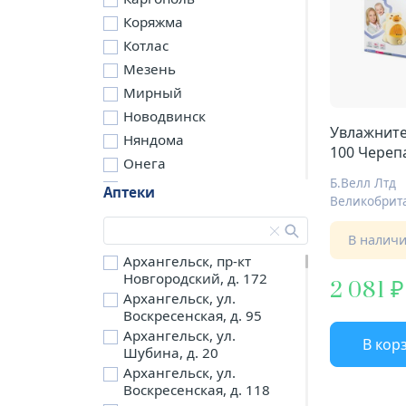
Коряжма
Котлас
Мезень
Мирный
Новодвинск
Увлажните
Няндома
100 Череп
Онега
Б.Велл Лтд
Северодвинск
Аптеки
Великобрит
Сольвычегодск
Шенкурск
В налич
д. Бережная
Архангельск, пр-кт
Новгородский, д. 172
д. Петариха
2 081
Архангельск, ул.
д. Согра
Воскресенская, д. 95
п. Березник
Архангельск, ул.
В кор
п. Боброво
Шубина, д. 20
Архангельск, ул.
п. Вычегодский
Воскресенская, д. 118
п. Двинской,