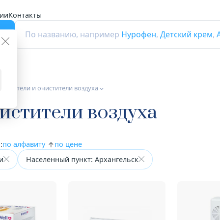
ии
Контакты
г
По названию, например
Нурофен
,
Детский крем
,
ажнители и очистители воздуха
истители воздуха
:
по алфавиту
по цене
и
Населенный пункт: Архангельск