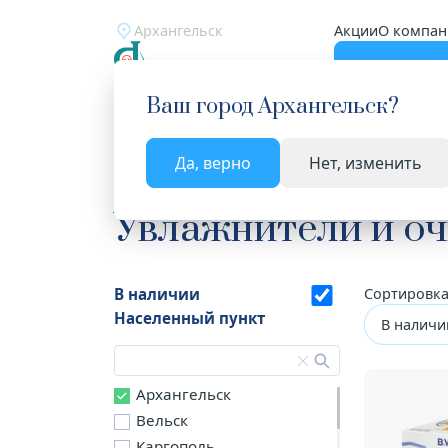
Архангельск
Акции
О компан
Катало
Ваш город
Архангельск
?
Да, верно
Нет, изменить
Главная
Каталог
Медицинская техника
Увл
Увлажнители и оч
В наличии
Сортировка
Населенный пункт
В наличи
Архангельск
Вельск
Каргополь