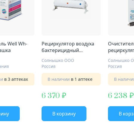
ль Well Wh-
Рециркулятор воздуха
Очистител
ашка
бактерицидный
рециркуля
ультрафиолетовый
Круиз
Солнышко ООО
Солнышко 
Солнышко Бриз
ания
Россия
Россия
ии
в 3 аптеках
В наличии
в 1 аптеке
В налич
6 370
6 238
зину
В корзину
В кор