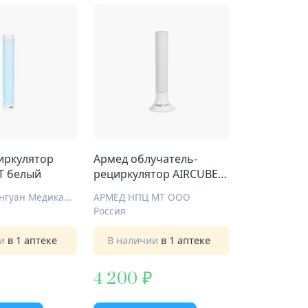
иркулятор
Армед облучатель-
Т белый
рециркулятор AIRCUBE
TOWER 115-22
Джиангсу Дэнгуан Медикал Тритмент Инструме Ко Лтд
АРМЕД НПЦ МТ ООО
Россия
ии
в 1 аптеке
В наличии
в 1 аптеке
4 200