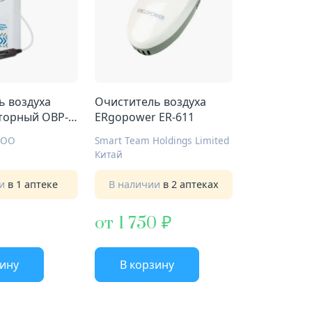
ь воздуха
Очиститель воздуха
торный ОВР-1
ERgopower ER-611
ООО
Smart Team Holdings Limited
Китай
ии
в 1 аптеке
В наличии
в 2 аптеках
от 1 750
зину
В корзину