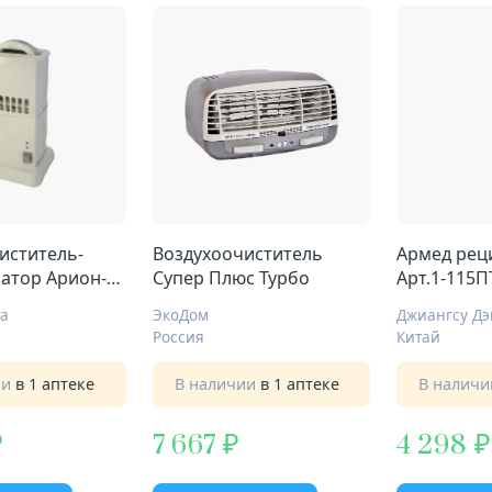
иститель-
Воздухоочиститель
Армед рец
атор Арион-
Супер Плюс Турбо
Арт.1-115П
о Р2
а
ЭкоДом
Россия
Китай
ии
в 1 аптеке
В наличии
в 1 аптеке
В налич
7 667
4 298