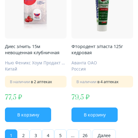
Диес з/нить 15м
Фтородент з/паста 125г
невощенная клубничная
кедровая
Нью Феникс Хоум Продакт Маньюфэктори Ко Лтд
Аванта ОАО
Китай
Россия
В наличии
в 2 аптеках
В наличии
в 4 аптеках
77,5
79,5
В корзину
В корзину
1
2
3
4
5
...
26
Далее