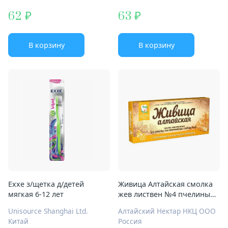
62
63
В корзину
В корзину
Exxe з/щетка д/детей
Живица Алтайская смолка
мягкая 6-12 лет
жев листвен №4 пчелиный
воск
Unisource Shanghai Ltd.
Алтайский Нектар НКЦ ООО
Китай
Россия