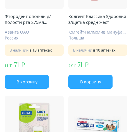
Фтородент опол-ль д/
Колгейт Классика Здоровья
полости рта 275мл
з/щетка средн жест
прополис
Аванта ОАО
Колгейт-Палмолив Мануфактуринг
Россия
Польша
В наличии
в 13 аптеках
В наличии
в 10 аптеках
от 71
от 71
В корзину
В корзину