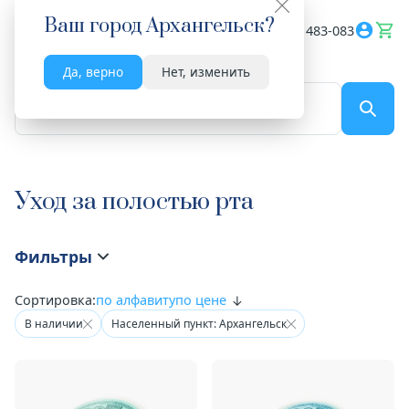
Ваш город
Архангельск
?
Весь сайт
8182 483-083
Да, верно
Нет, изменить
По названию...
Уход за полостью рта
Фильтры
Сортировка:
по алфавиту
по цене
В наличии
Населенный пункт: Архангельск