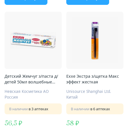
Детский Жемчуг з/паста д/
Exxe Экстра з/щетка Макс
детей 50мл волшебные
эффект жесткая
фрукты
Невская Косметика АО
Unisource Shanghai Ltd.
Россия
Китай
В наличии
в 3 аптеках
В наличии
в 6 аптеках
56,5
58