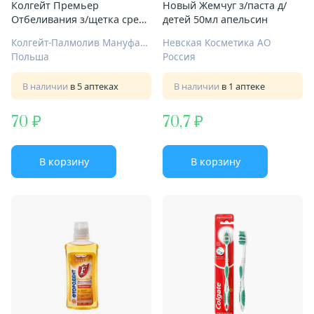
Колгейт Премьер
Новый Жемчуг з/паста д/
Отбеливания з/щетка средн
детей 50мл апельсин
жест
Колгейт-Палмолив Мануфактуринг
Невская Косметика АО
Польша
Россия
В наличии
в 5 аптеках
В наличии
в 1 аптеке
70
70,7
В корзину
В корзину