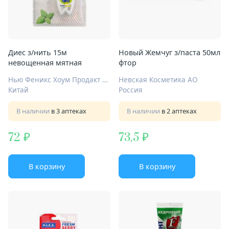
Диес з/нить 15м
Новый Жемчуг з/паста 50мл
невощенная мятная
фтор
Нью Феникс Хоум Продакт Маньюфэктори Ко Лтд
Невская Косметика АО
Китай
Россия
В наличии
в 3 аптеках
В наличии
в 2 аптеках
72
73,5
В корзину
В корзину