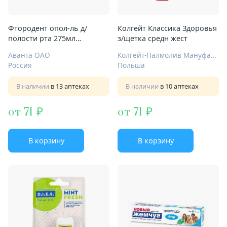
Фтородент опол-ль д/
Колгейт Классика Здоровья
полости рта 275мл
з/щетка средн жест
прополис
Аванта ОАО
Колгейт-Палмолив Мануфактуринг
Россия
Польша
В наличии
в 13 аптеках
В наличии
в 10 аптеках
от 71
от 71
В корзину
В корзину