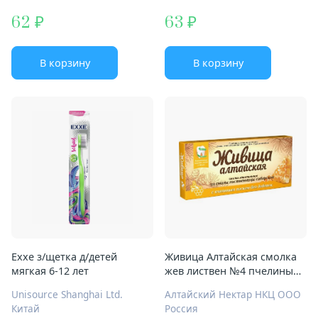
62
63
В корзину
В корзину
Exxe з/щетка д/детей
Живица Алтайская смолка
мягкая 6-12 лет
жев листвен №4 пчелиный
воск
Unisource Shanghai Ltd.
Алтайский Нектар НКЦ ООО
Китай
Россия