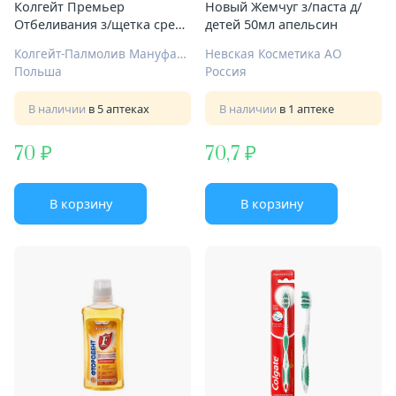
Колгейт Премьер
Новый Жемчуг з/паста д/
Отбеливания з/щетка средн
детей 50мл апельсин
жест
Колгейт-Палмолив Мануфактуринг
Невская Косметика АО
Польша
Россия
В наличии
в 5 аптеках
В наличии
в 1 аптеке
70
70,7
В корзину
В корзину