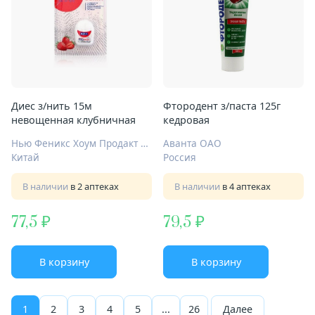
Диес з/нить 15м
Фтородент з/паста 125г
невощенная клубничная
кедровая
Нью Феникс Хоум Продакт Маньюфэктори Ко Лтд
Аванта ОАО
Китай
Россия
В наличии
в 2 аптеках
В наличии
в 4 аптеках
77,5
79,5
В корзину
В корзину
1
2
3
4
5
...
26
Далее