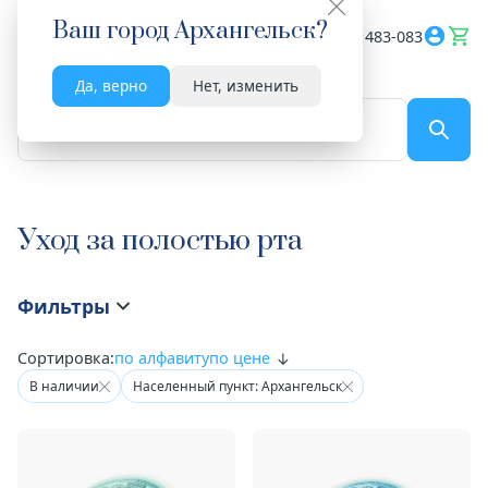
Ваш город
Архангельск
?
Весь сайт
8182 483-083
Да, верно
Нет, изменить
По названию...
Уход за полостью рта
Фильтры
Сортировка:
по алфавиту
по цене
В наличии
Населенный пункт: Архангельск