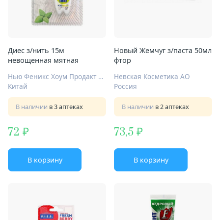
Диес з/нить 15м
Новый Жемчуг з/паста 50мл
невощенная мятная
фтор
Нью Феникс Хоум Продакт Маньюфэктори Ко Лтд
Невская Косметика АО
Китай
Россия
В наличии
в 3 аптеках
В наличии
в 2 аптеках
72
73,5
В корзину
В корзину