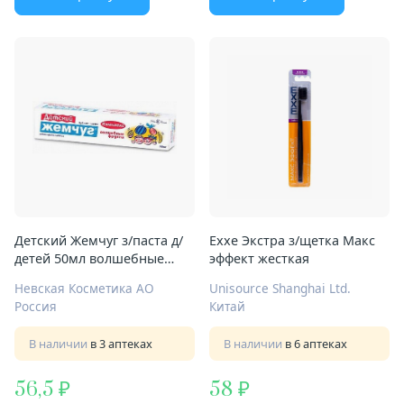
Детский Жемчуг з/паста д/
Exxe Экстра з/щетка Макс
детей 50мл волшебные
эффект жесткая
фрукты
Невская Косметика АО
Unisource Shanghai Ltd.
Россия
Китай
В наличии
в 3 аптеках
В наличии
в 6 аптеках
56,5
58